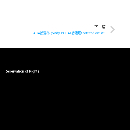
下一篇
AGA獲選為Spotify EQUAL香港區featured artist✨
Reservation of Rights