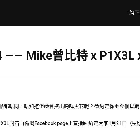
旗下
 —— Mike曾比特 x P1X3L
嘅風格都唔同，唔知道佢哋會擦出啲咩火花呢？😎約定你哋今個星期五
比特、P1X3L同石山街嘅Facebook page上直播▶️ 約定大家1