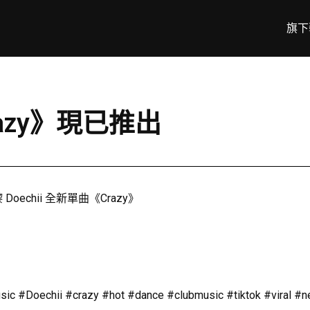
旗下
razy》現已推出
Doechii 全新單曲《Crazy》
ic #Doechii #crazy #hot #dance #clubmusic #tiktok #viral #