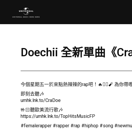
Doechii 全新單曲《C
今個星期五一於來點熱辣辣的rap吧！🔥❤️‍🔥🧨 為你帶嚟 
即刻去聽🎶
umhk.lnk.to/CraDoe
🤟🏻聽歐美流行歌🎶
https://umhk.lnk.to/TopHitsMusicFP
#femalerapper #rapper #rap #hiphop #song #newmus