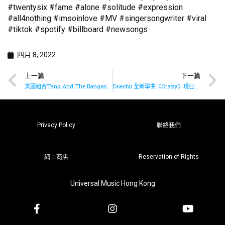
#twentysix #fame #alone #solitude #expression
#all4nothing #imsoinlove #MV #singersongwriter #viral
#tiktok #spotify #billboard #newsongs
四月 8, 2022
上一篇
下一篇
美國組合Tank And The Bangas推出全新單曲《Why Try》
Doechii 全新單曲《Crazy》現已推出
Privacy Policy
聯絡我們
Reservation of Rights
網上商店
Universal Music Hong Kong