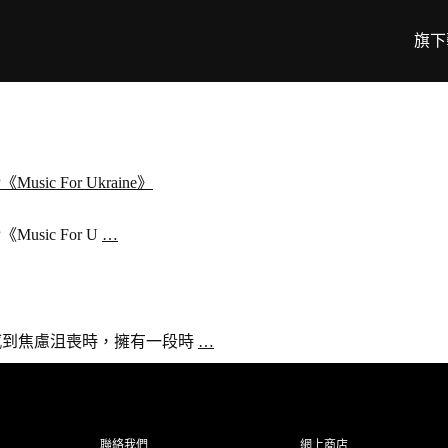
旗下
sic For Ukraine》
Music For U
…
》，當你感到焦慮沮喪時，擁有一段時
…
聯絡我們
網上商店