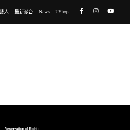
藝人
最新派台
News
UShop
Reservation of Rights