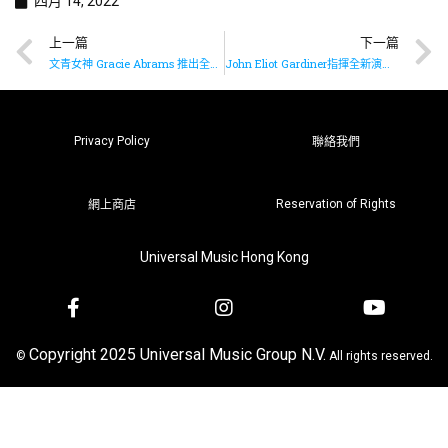
四月 14, 2022
上一篇
下一篇
文青女神 Gracie Abrams 推出全新單曲《Block Me Out》
John Eliot Gardiner指揮全新演繹歌曲《St. John Passion》
Privacy Policy
聯絡我們
Reservation of Rights
網上商店
Universal Music Hong Kong
Copyright 2025 Universal Music Group N.V.
©
All rights reserved.