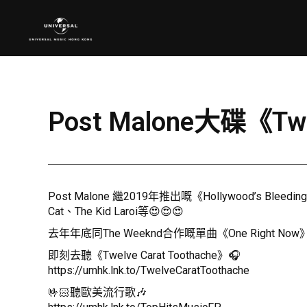
Post Malone大碟《Tw
Post Malone 繼2019年推出嘅《Hollywood’s B
Cat、The Kid Laroi等😍😍😍
去年年底同The Weeknd合作嘅單曲《One Right 
即刻去聽《Twelve Carat Toothache》🎧
https://umhk.lnk.to/TwelveCaratToothache
🤟🏻聽歐美流行歌🎶