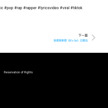
pop #rap #rapper #lyricsvideo #viral #tiktok
下一篇
吳建豪新歌《It’s On》已推出
Reservation of Rights