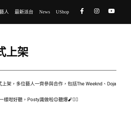
藝人
最新派台
News
UShop
》正式上架
ache》正式上架，多位藝人一齊參與合作，包括The Weeknd、Doja
咁好聽，Posty識做啦😌聽爆🧨❤️‍🔥