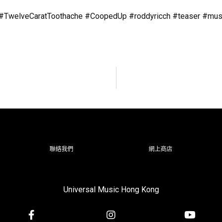
welveCaratToothache #CoopedUp #roddyricch #teaser #music #
聯絡我們
網上商店
Universal Music Hong Kong