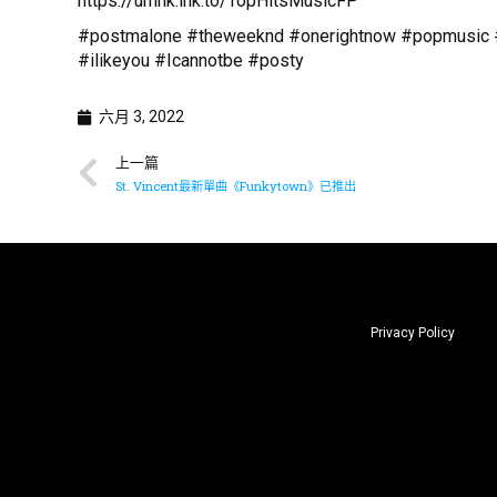
https://umhk.lnk.to/TopHitsMusicFP
#postmalone #theweeknd #onerightnow #popmusic #T
#ilikeyou #Icannotbe #posty
六月 3, 2022
上一篇
St. Vincent最新單曲《Funkytown》已推出
Privacy Policy