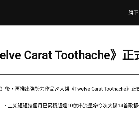
旗下
elve Carat Toothache
leeding》後，再推出強勢力作品🎉大碟《Twelve Carat Tooth
Now》 ，上架短短幾個月已累積超過10億串流量🤩今次大碟14首歌都一樣