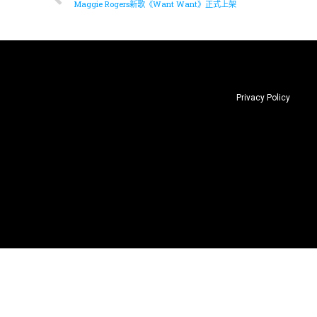
Maggie Rogers新歌《Want Want》正式上架
Privacy Policy