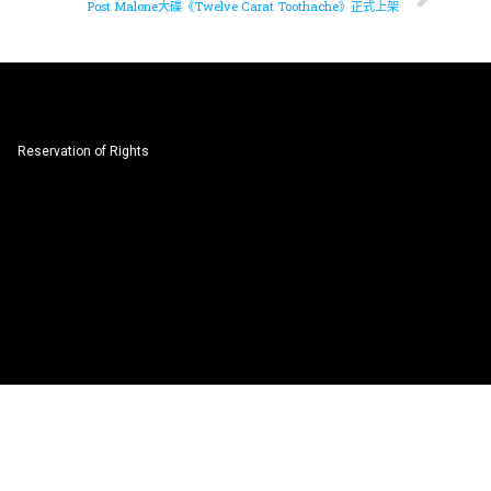
Post Malone大碟《Twelve Carat Toothache》正式上架
Reservation of Rights