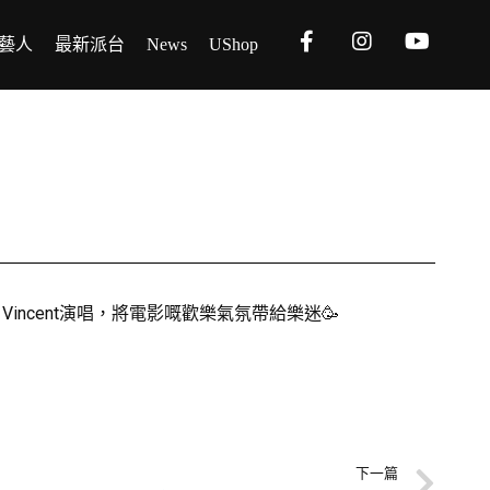
藝人
最新派台
News
UShop
incent演唱，將電影嘅歡樂氣氛帶給樂迷🥳
下一篇