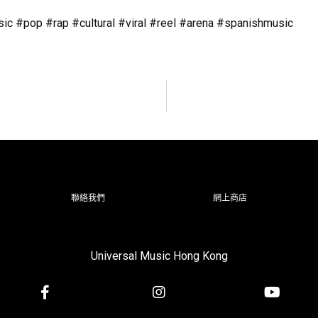
c #pop #rap #cultural #viral #reel #arena #spanishmusic
聯絡我們
網上商店
Universal Music Hong Kong