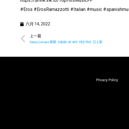
https://umhk.lnk.to/TopHitsMusicFP
#Eros #ErosRamazzotti #Italian #music #spanishmusi
六月 14, 2022
上一篇
Demi Lovato 新歌《SKIN OF MY TEETH》已上架
Privacy Policy