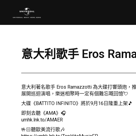
意大利歌手 Eros Ram
意大利著名歌手 Eros Ramazzotti 為大碟打響
展開巡迴演唱，樂迷相聚時一定有個難忘嘅回憶💘
大碟《BATTITO INFINITO》將於9月16日隆重上架🎵
即刻去聽《AMA》🎧
umhk.lnk.to/AMAER
🤟🏻聽歐美流行歌🎶