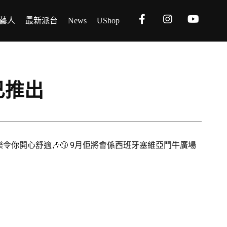
藝人
最新派台
News
UShop
》已推出
透過音樂令你開心舒適🎶😗 9月佢將會係西班牙塞維亞鬥牛廣場