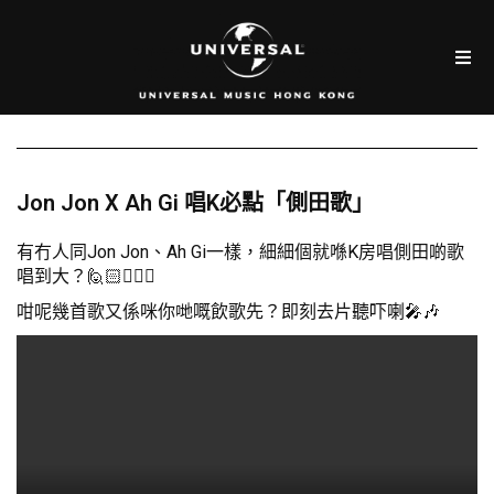
Jon Jon X Ah Gi 唱K必點「側田歌」
有冇人同Jon Jon、Ah Gi一樣，細細個就喺K房唱側田啲歌
唱到大？🙋🏻🙋🏻‍♀️
咁呢幾首歌又係咪你哋嘅飲歌先？即刻去片聽吓喇🎤🎶