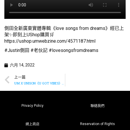
側田全新廣東實體專輯《love songs from dreams》經已上
架✨即刻上UShop購買🛒
https://ushop.umwebzine.com/4571187.html
#Justin側田 #老伙記 #lovesongsfromdreams
六月 14, 2022
上一篇
UM X UNISON《U GOT VIBES》Online Sharing Vol.2 – ONE PROMISE《I’ll Be Fine》篇
Privacy Policy
聯絡我們
Reservation of Rights
網上商店