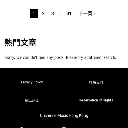
1
2
3
31
下一頁 »
…
熱門文章
Sorry, we couldn't find any posts. Please try a different search.
Privacy Policy
聯絡我們
Reservation of Rights
網上商店
Universal Music Hong Kong