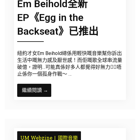
Em Beihold全新
EP《Egg in the
Backseat》已推出
紐約才女Em Beihold總係用輕快嘅音樂幫你訴出
生活中嘅無力感及厭世感！而佢嘅歌全球串流量
破億，證明…可能真係好多人都覺得好無力😮‍💨唔
止係你一個孤身作戰～ …
繼續閱讀 →
UM Webzine
國際音樂