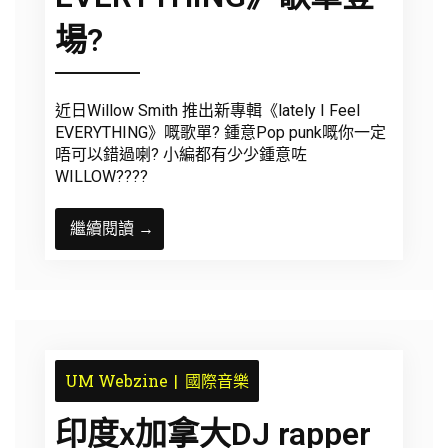
場?
近日Willow Smith 推出新專輯《lately I Feel
EVERYTHING》嘅歌單? 鍾意Pop punk嘅你一定
唔可以錯過喇? 小編都有少少鍾意咗
WILLOW????
繼續閱讀 →
UM Webzine
國際音樂
印度x加拿大DJ rapper