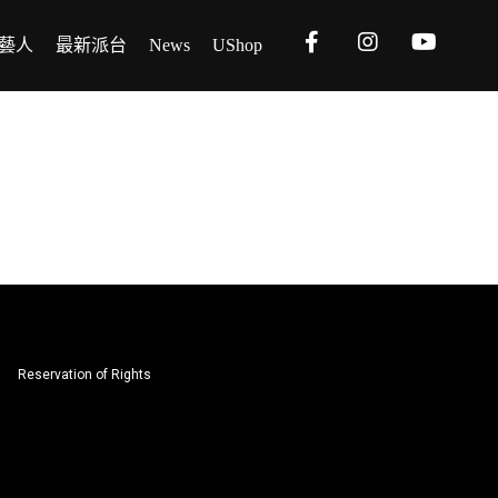
藝人
最新派台
News
UShop
Reservation of Rights