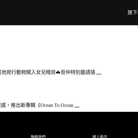
旗下
蝙蝠同其他爬行動物闖入女兒睡房🦇佢仲特別邀請插
…
推出新專輯《Ocean To Ocean
…
聯絡我們
網上商店