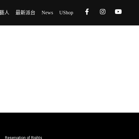
藝人
最新派台
News
UShop
Reservation of Rights