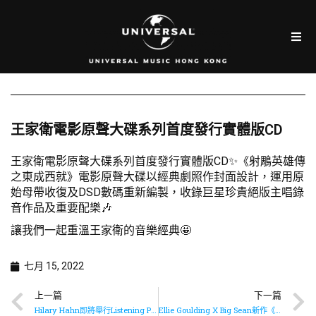
王家衛電影原聲大碟系列首度發行實體版CD
王家衛電影原聲大碟系列首度發行實體版CD✨《射鵰英雄傳
之東成西就》電影原聲大碟以經典劇照作封面設計，運用原
始母帶收復及DSD數碼重新編製，收錄巨星珍貴絕版主唱錄
音作品及重要配樂🎶
讓我們一起重溫王家衛的音樂經典🤩
七月 15, 2022
上一篇
下一篇
Hilary Hahn即將舉行Listening Party
Ellie Goulding X Big Sean新作《Easy Lover》已推出